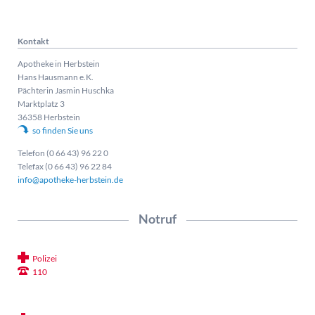
Kontakt
Apotheke in Herbstein
Hans Hausmann e.K.
Pächterin Jasmin Huschka
Marktplatz 3
36358 Herbstein
so finden Sie uns
Telefon (0 66 43) 96 22 0
Telefax (0 66 43) 96 22 84
info@apotheke-herbstein.de
Notruf
Polizei
110