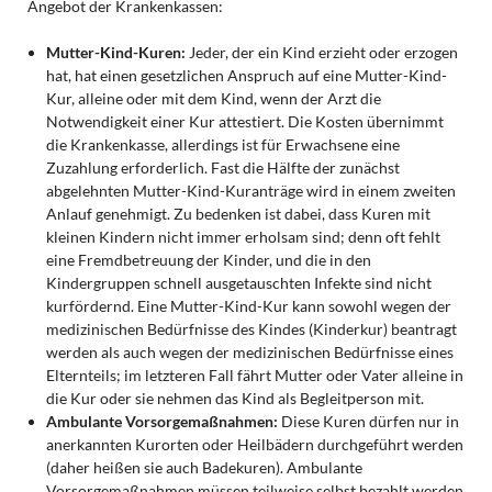
Angebot der Krankenkassen:
Mutter-Kind-Kuren:
Jeder, der ein Kind erzieht oder erzogen
hat, hat einen gesetzlichen Anspruch auf eine Mutter-Kind-
Kur, alleine oder mit dem Kind, wenn der Arzt die
Notwendigkeit einer Kur attestiert. Die Kosten übernimmt
die Krankenkasse, allerdings ist für Erwachsene eine
Zuzahlung erforderlich. Fast die Hälfte der zunächst
abgelehnten Mutter-Kind-Kuranträge wird in einem zweiten
Anlauf genehmigt. Zu bedenken ist dabei, dass Kuren mit
kleinen Kindern nicht immer erholsam sind; denn oft fehlt
eine Fremdbetreuung der Kinder, und die in den
Kindergruppen schnell ausgetauschten Infekte sind nicht
kurfördernd. Eine Mutter-Kind-Kur kann sowohl wegen der
medizinischen Bedürfnisse des Kindes (Kinderkur) beantragt
werden als auch wegen der medizinischen Bedürfnisse eines
Elternteils; im letzteren Fall fährt Mutter oder Vater alleine in
die Kur oder sie nehmen das Kind als Begleitperson mit.
Ambulante Vorsorgemaßnahmen:
Diese Kuren dürfen nur in
anerkannten Kurorten oder Heilbädern durchgeführt werden
(daher heißen sie auch Badekuren). Ambulante
Vorsorgemaßnahmen müssen teilweise selbst bezahlt werden