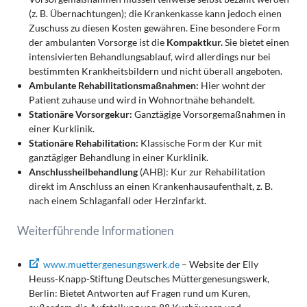
(z. B. Übernachtungen); die Krankenkasse kann jedoch einen
Zuschuss zu diesen Kosten gewähren. Eine besondere Form
der ambulanten Vorsorge ist die
Kompaktkur.
Sie bietet einen
intensivierten Behandlungsablauf, wird allerdings nur bei
bestimmten Krankheitsbildern und nicht überall angeboten.
Ambulante Rehabilitationsmaßnahmen:
Hier wohnt der
Patient zuhause und wird in Wohnortnähe behandelt.
Stationäre Vorsorgekur:
Ganztägige Vorsorgemaßnahmen in
einer Kurklinik.
Stationäre Rehabilitation:
Klassische Form der Kur mit
ganztägiger Behandlung in einer Kurklinik.
Anschlussheilbehandlung
(AHB): Kur zur Rehabilitation
direkt im Anschluss an einen Krankenhausaufenthalt, z. B.
nach einem Schlaganfall oder Herzinfarkt.
Weiterführende Informationen
www.muettergenesungswerk.de
– Website der Elly
Heuss-Knapp-Stiftung Deutsches Müttergenesungswerk,
Berlin: Bietet Antworten auf Fragen rund um Kuren,