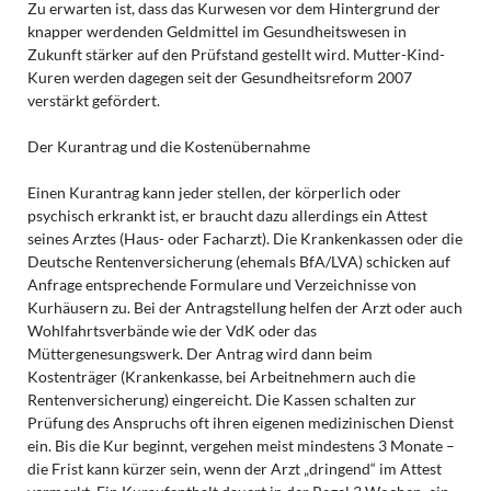
Zu erwarten ist, dass das Kurwesen vor dem Hintergrund der
knapper werdenden Geldmittel im Gesundheitswesen in
Zukunft stärker auf den Prüfstand gestellt wird. Mutter-Kind-
Kuren werden dagegen seit der Gesundheitsreform 2007
verstärkt gefördert.
Der Kurantrag und die Kostenübernahme
Einen Kurantrag kann jeder stellen, der körperlich oder
psychisch erkrankt ist, er braucht dazu allerdings ein Attest
seines Arztes (Haus- oder Facharzt). Die Krankenkassen oder die
Deutsche Rentenversicherung (ehemals BfA/LVA) schicken auf
Anfrage entsprechende Formulare und Verzeichnisse von
Kurhäusern zu. Bei der Antragstellung helfen der Arzt oder auch
Wohlfahrtsverbände wie der VdK oder das
Müttergenesungswerk. Der Antrag wird dann beim
Kostenträger (Krankenkasse, bei Arbeitnehmern auch die
Rentenversicherung) eingereicht. Die Kassen schalten zur
Prüfung des Anspruchs oft ihren eigenen medizinischen Dienst
ein. Bis die Kur beginnt, vergehen meist mindestens 3 Monate –
die Frist kann kürzer sein, wenn der Arzt „dringend“ im Attest