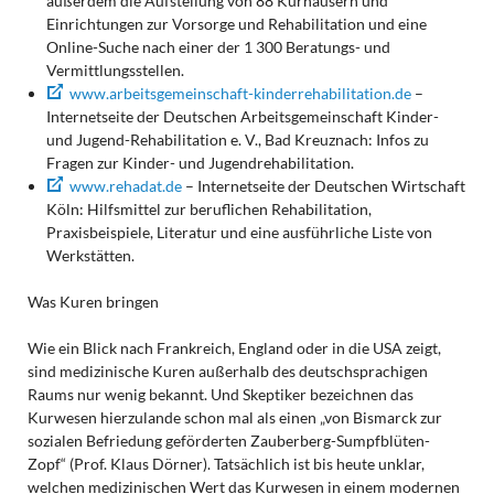
außerdem die Aufstellung von 88 Kurhäusern und
Einrichtungen zur Vorsorge und Rehabilitation und eine
Online-Suche nach einer der 1 300 Beratungs- und
Vermittlungsstellen.
www.arbeitsgemeinschaft-kinderrehabilitation.de
–
Internetseite der Deutschen Arbeitsgemeinschaft Kinder-
und Jugend-Rehabilitation e. V., Bad Kreuznach: Infos zu
Fragen zur Kinder- und Jugendrehabilitation.
www.rehadat.de
– Internetseite der Deutschen Wirtschaft
Köln: Hilfsmittel zur beruflichen Rehabilitation,
Praxisbeispiele, Literatur und eine ausführliche Liste von
Werkstätten.
Was Kuren bringen
Wie ein Blick nach Frankreich, England oder in die USA zeigt,
sind medizinische Kuren außerhalb des deutschsprachigen
Raums nur wenig bekannt. Und Skeptiker bezeichnen das
Kurwesen hierzulande schon mal als einen „von Bismarck zur
sozialen Befriedung geförderten Zauberberg-Sumpfblüten-
Zopf“ (Prof. Klaus Dörner). Tatsächlich ist bis heute unklar,
welchen medizinischen Wert das Kurwesen in einem modernen