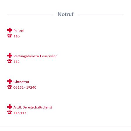
Notruf
Polizei
110
Rettungsdienst & Feuerwehr
112
Giftnotruf
06131 - 19240
Ärztl. Bereitschaftsdienst
116 117