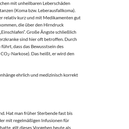
chen mit unheilbaren Leberschäden
bstanzen (Koma bzw. Leberausfallkoma).
er relativ kurz und mit Medikamenten gut
 kommen, die über den Hirndruck
Einschlafen“. Große Ängste schließlich
zkranke sind hier oft betroffen. Durch
 führt, dass das Bewusstsein des
e CO
-Narkose). Das heißt, er wird den
2
enhänge ehrlich und medizinisch korrekt
d. Hat man früher Sterbende fast bis
der mit regelmäßigen Infusionen für
atte, gilt dieses Vorgehen heute als