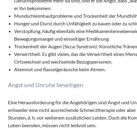
Geruchsprobleme mehr da sind, und er die Angst, dass „was 
er ihn bekommen.
Mundschleimhautprobleme und Trockenheit der Mundhöh
Hunger und Durst durch Unfähigkeit zu kauen oder zu sc
Verstopfung, häufig ebenfalls eine Medikamentennebenwir
Bewegungsmangel und einseitiger Ernährung
Trockenheit der Augen (Sicca-Syndrom): Künstliche Tränen 
Verwirrtheit: Es gibt vieles, das die Verwirrtheit eines Men
Ortswechsel und wechselnde Bezugspersonen.
Atemnot und Rasselgeräusche beim Atmen.
Angst und Unruhe beseitigen
Eine Herausforderung für die Angehörigen sind Angst und Un
entweder eine nicht ausreichende Schmerztherapie oder aber 
Stunden, d. h. vor weiterem zusätzlichen Leiden. Doch die Kom
Leben beenden, müssen nicht leidvoll sein.