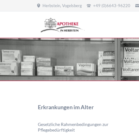
Herbstein, Vogelsberg
+49 (0)6643-96220
HEN
Beratungsschwerpunkte
Gesund leben
Homöopathie
Alternative Heilkunde
Schüssler Salze
Notfälle und Erste Hilfe
Hautpflege
Laborwerte
Inkontinenz-Beratung
Ernährungsmedizin
Reisemedizin
Reisemedizin
Impfungen und Vorsorge
Erkrankungen im Alter
Navigation
überspringen
Gesetzliche Rahmenbedingungen zur
Pflegebedürftigkeit