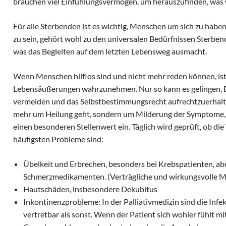
brauchen viel Einfühlungsvermögen, um herauszufinden, was w
Für alle Sterbenden ist es wichtig, Menschen um sich zu haben
zu sein, gehört wohl zu den universalen Bedürfnissen Sterbend
was das Begleiten auf dem letzten Lebensweg ausmacht.
Wenn Menschen hilflos sind und nicht mehr reden können, ist 
Lebensäußerungen wahrzunehmen. Nur so kann es gelingen, B
vermeiden und das Selbstbestimmungsrecht aufrechtzuerhalten
mehr um Heilung geht, sondern um Milderung der Symptome,
einen besonderen Stellenwert ein. Täglich wird geprüft, ob die
häufigsten Probleme sind:
Übelkeit und Erbrechen, besonders bei Krebspatienten, a
Schmerzmedikamenten. (Verträgliche und wirkungsvolle M
Hautschäden, insbesondere Dekubitus
Inkontinenzprobleme: In der Palliativmedizin sind die Infe
vertretbar als sonst. Wenn der Patient sich wohler fühlt m