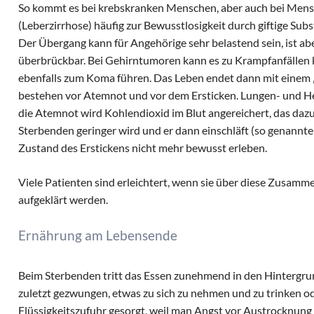
So kommt es bei krebskranken Menschen, aber auch bei Mens
(Leberzirrhose) häufig zur Bewusstlosigkeit durch giftige Su
Der Übergang kann für Angehörige sehr belastend sein, ist ab
überbrückbar. Bei Gehirntumoren kann es zu Krampfanfällen
ebenfalls zum Koma führen. Das Leben endet dann mit einem „
bestehen vor Atemnot und vor dem Ersticken. Lungen- und Her
die Atemnot wird Kohlendioxid im Blut angereichert, das dazu
Sterbenden geringer wird und er dann einschläft (so genannt
Zustand des Erstickens nicht mehr bewusst erleben.
Viele Patienten sind erleichtert, wenn sie über diese Zusamm
aufgeklärt werden.
Ernährung am Lebensende
Beim Sterbenden tritt das Essen zunehmend in den Hintergrun
zuletzt gezwungen, etwas zu sich zu nehmen und zu trinken o
Flüssigkeitszufuhr gesorgt, weil man Angst vor Austrocknung h