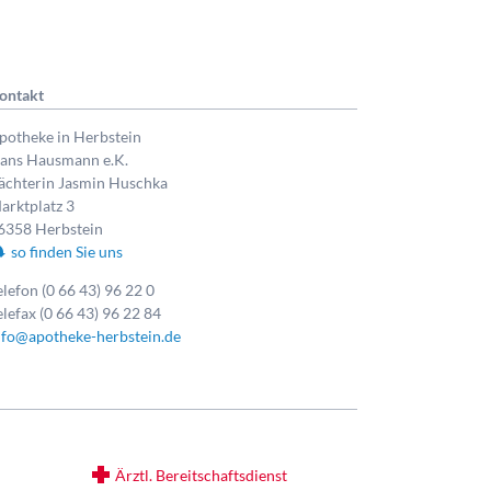
ontakt
potheke in Herbstein
ans Hausmann e.K.
ächterin Jasmin Huschka
arktplatz 3
6358 Herbstein
so finden Sie uns
elefon (0 66 43) 96 22 0
elefax (0 66 43) 96 22 84
nfo@apotheke-herbstein.de
Ärztl. Bereitschaftsdienst