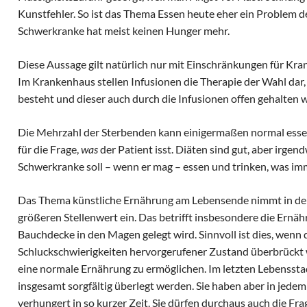
Kunstfehler. So ist das Thema Essen heute eher ein Problem
Schwerkranke hat meist keinen Hunger mehr.
Diese Aussage gilt natürlich nur mit Einschränkungen für Kr
Im Krankenhaus stellen Infusionen die Therapie der Wahl dar
besteht und dieser auch durch die Infusionen offen gehalten 
Die Mehrzahl der Sterbenden kann einigermaßen normal essen 
für die Frage,
was
der Patient isst. Diäten sind gut, aber irge
Schwerkranke soll – wenn er mag – essen und trinken, was imm
Das Thema künstliche Ernährung am Lebensende nimmt in der
größeren Stellenwert ein. Das betrifft insbesondere die Ernä
Bauchdecke in den Magen gelegt wird. Sinnvoll ist dies, wenn
Schluckschwierigkeiten hervorgerufener Zustand überbrückt
eine normale Ernährung zu ermöglichen. Im letzten Lebenssta
insgesamt sorgfältig überlegt werden. Sie haben aber in jede
verhungert in so kurzer Zeit. Sie dürfen durchaus auch die Frag