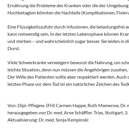
Ernährung die Probleme des Kranken oder die der Umgebung 
Hochbetagten könnten die Nachteile (Komplikationen, Fixieru
Eine Flüssigkeitszufuhr durch Infusionen, die belastungsfrei au
kann notwendig sein. In der letzten Lebensphase können Krank
und sterben – und wahrscheinlich sogar besser. Sie leiden in d
Durst.
Viele Schwerkranke verweigern bewusst die Nahrung, um schne
leichte Situation, denn nun müssen die Angehörigen zusehen,
Der Wille des Patienten sollte aber respektiert werden. Auch 
letzten Phase vor dem Tod ist ein natürliches Zeichen des Todk
Von: Dipl.-Pflegew. (FH) Carmen Happe, Ruth Mamerow, Dr. me
herausgegeben von Dr. med. Arne Schäffler. Trias, Stuttgart, 
Aktualisierung: Dr. med. Sonja Kempinski