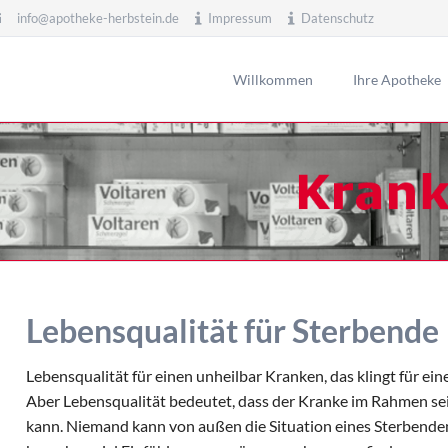
info@apotheke-herbstein.de
Impressum
Datenschutz
Willkommen
Ihre Apotheke
Service
Krankheiten & Therapie
I
N
Verleih von Geräten
Erkrankung im Alter
Ü
Anmessen von Kompressionsstrümpfe, auch
Magen und Darm
S
Hausbesuche
Herz, Gefäße, Kreislauf
Kundenkarte
Stoffwechsel
Botendienst
Nieren und Harnwege
Beratungs-Clips
Rheumatologische Erkrankung
Lebensqualität für Sterbende
Bargeldlose Zahlung
Blut, Krebs und Infektionen
Geschenkgutschein
Haut, Haare und Nägel
Lebensqualität für einen unheilbar Kranken, das klingt für ei
Schmerz- und Schlafmedizin
Aber Lebensqualität bedeutet, dass der Kranke im Rahmen se
kann. Niemand kann von außen die Situation eines Sterbende