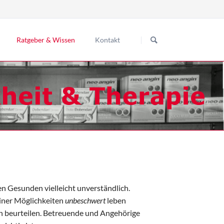
Navigation
überspringen
Ratgeber & Wissen
Kontakt
hre Apotheke
ews / Neuigkeiten
ber uns
o finden Sie uns
nen Gesunden vielleicht unverständlich.
iner Möglichkeiten
unbeschwert
leben
n beurteilen. Betreuende und Angehörige