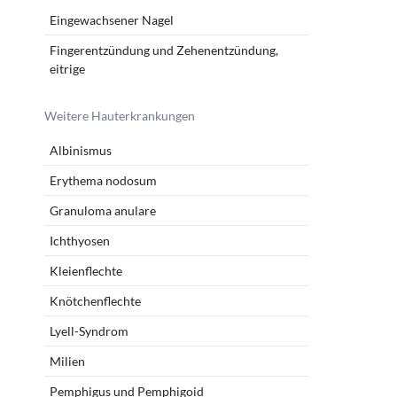
Eingewachsener Nagel
Fingerentzündung und Zehenentzündung,
eitrige
Weitere Hauterkrankungen
Albinismus
Erythema nodosum
Granuloma anulare
Ichthyosen
Kleienflechte
Knötchenflechte
Lyell-Syndrom
Milien
Pemphigus und Pemphigoid