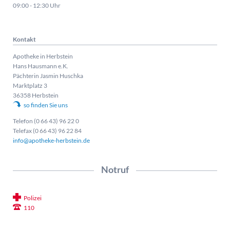
09:00 - 12:30 Uhr
Kontakt
Apotheke in Herbstein
Hans Hausmann e.K.
Pächterin Jasmin Huschka
Marktplatz 3
36358 Herbstein
so finden Sie uns
Telefon (0 66 43) 96 22 0
Telefax (0 66 43) 96 22 84
info@apotheke-herbstein.de
Notruf
Polizei
110