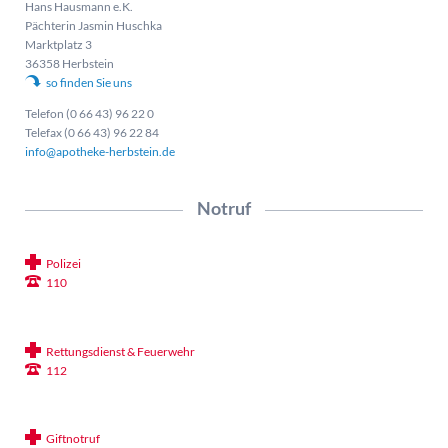
Hans Hausmann e.K.
Pächterin Jasmin Huschka
Marktplatz 3
36358 Herbstein
so finden Sie uns
Telefon (0 66 43) 96 22 0
Telefax (0 66 43) 96 22 84
info@apotheke-herbstein.de
Notruf
Polizei
110
Rettungsdienst & Feuerwehr
112
Giftnotruf